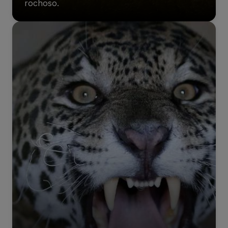
rochoso.
VÁRIAS GERAÇÕES DA ITAIPU
8/3/2026 12:00 PM
Engrenagens do Crescimento
Motor privado: como empresas e fundos
financiam a transição energética no Brasil
7/29/2026 02:47 PM
Engrenagens do Crescimento
Do vento ao bolso: 3 formas de investir na
expansão da energia renovável no Brasil
7/29/2026 02:47 PM
Atômico Press
Luz no Bolso simplifica o acesso ao desconto
na conta de luz