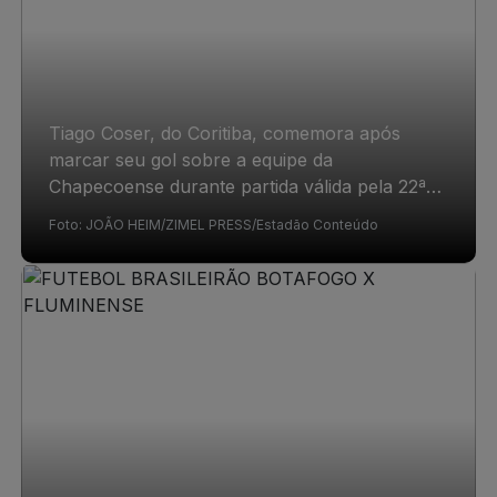
Tiago Coser, do Coritiba, comemora após
marcar seu gol sobre a equipe da
Chapecoense durante partida válida pela 22ª
rodada do Campeonato Brasileiro (Série A)
Foto: JOÃO HEIM/ZIMEL PRESS/Estadão Conteúdo
disputada no Estádio Couto Pereira, em
Curitiba (PR), na noite deste sábado, 8 de
agosto de 2026. 08/08/2026