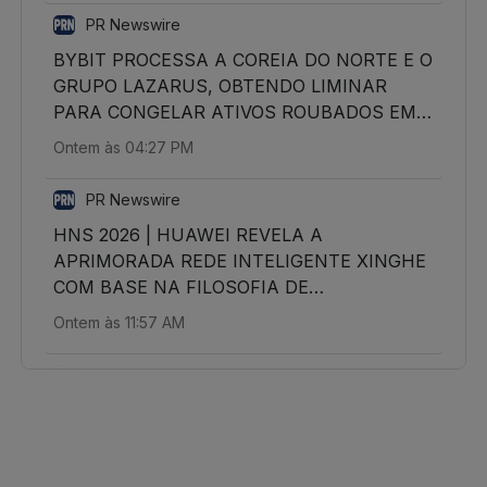
PR Newswire
BYBIT PROCESSA A COREIA DO NORTE E O
GRUPO LAZARUS, OBTENDO LIMINAR
PARA CONGELAR ATIVOS ROUBADOS EM
AÇÃO HISTÓRICA DE RECUPERAÇÃO DE
Ontem às 04:27 PM
CRIPTOATIVOS
PR Newswire
HNS 2026 | HUAWEI REVELA A
APRIMORADA REDE INTELIGENTE XINGHE
COM BASE NA FILOSOFIA DE
CONECTIVIDADE
Ontem às 11:57 AM
PulseBrand
Medicina do futuro: entre máquinas,
algoritmos e a essência do médico-médico
8/7/2026 05:40 PM