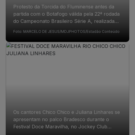
Protesto da Torcida do Fluminense antes da
partida com o Botafogo válida pela 22ª rodada
do Campeonato Brasileiro Série A, realizada
no Estádio Nilton Santos, na zona norte do Rio
Foto: MARCELO DE JESUS/MDJPHOTOS/Estadão Conteúdo
de Janeiro (RJ), neste sábado, 8 de agosto de
2026. 08/08/2026
Os cantores Chico Chico e Juliana Linhares se
apresentam no palco Bradesco durante o
Festival Doce Maravilha, no Jockey Club
Brasileiro, na Gávea zona sul do Rio de