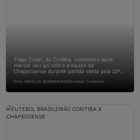
Tiago Coser, do Coritiba, comemora após
marcar seu gol sobre a equipe da
Chapecoense durante partida válida pela 22ª
rodada do Campeonato Brasileiro (Série A)
Foto: GERALDO BUBNIAK/AGB/Estadão Conteúdo
disputada no Estádio Couto Pereira, em
Curitiba (PR), na noite deste sábado, 8 de
agosto de 2026. 08/08/2026