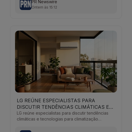
PR Newswire
Ontem às 15:12
LG REÚNE ESPECIALISTAS PARA
DISCUTIR TENDÊNCIAS CLIMÁTICAS E
TECNOLOGIAS PARA CLIMATIZAÇÃO
LG reúne especialistas para discutir tendências
climáticas e tecnologias para climatização
RESIDENCIAL
residencial Por PR NEWSWIRE