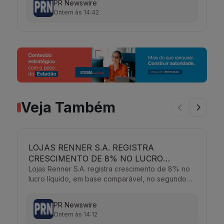
PR Newswire
Ontem às 14:42
Veja Também
LOJAS RENNER S.A. REGISTRA
C
CRESCIMENTO DE 8% NO LUCRO
d
LÍQUIDO, EM BASE COMPARÁVEL, NO
Lojas Renner S.A. registra crescimento de 8% no
B
lucro líquido, em base comparável, no segundo
/
SEGUNDO TRIMESTRE
trimestre Por PR NEWSWIRE
PR Newswire
Ontem às 14:12