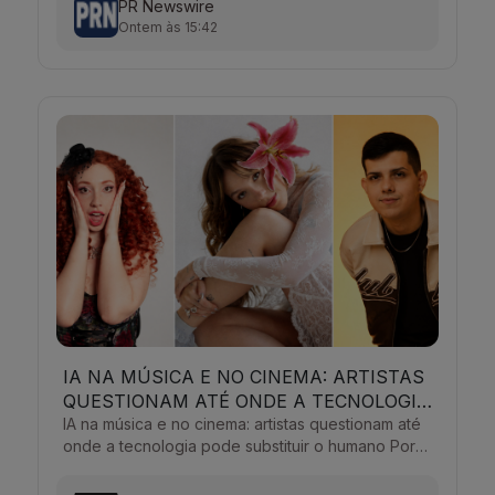
PR Newswire
Ontem às 15:42
IA NA MÚSICA E NO CINEMA: ARTISTAS
QUESTIONAM ATÉ ONDE A TECNOLOGIA
PODE SUBSTITUIR O HUMANO
IA na música e no cinema: artistas questionam até
onde a tecnologia pode substituir o humano Por
Markable Comunicação | Homework Markable
Comunicaçã