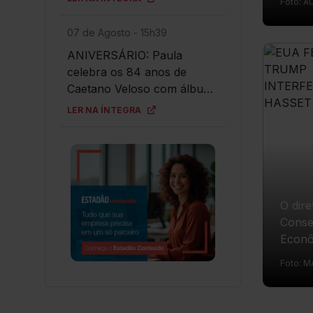
Foto: 
reúne
como natação, nado artístico saltos ornamentais e águas abertas
07/08
07 de Agosto - 15h39
ANIVERSÁRIO: Paula
celebra os 84 anos de
Caetano Veloso com álbum
romântico
LER NA ÍNTEGRA
O dire
Conse
Econô
Nacio
Foto: 
Branc
SCHIEF
Hasset
TED PR
Conteú
jornal