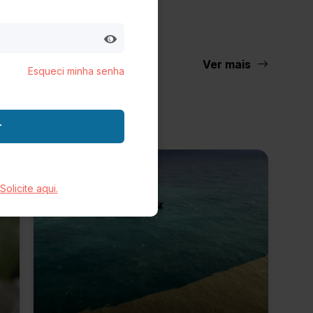
RESPONSABILIDADE
informações,
JULGAR O TRABALHO DE
UMA VIDA EM DIAS,
Ontem às 03:15 PM
HORAS OU MINUTOS "
Ver mais
Esqueci minha senha
Expo Rio Preto
EXPO RIO PRETO: JADS &
JADSON ABREM A
r
PROGRAMAÇÃO ESPECIAL
DE SHOWS DO FIM DE
Ontem às 01:50 PM
SEMANA
Solicite aqui.
Associação Comercial de SP
SP CHAMBER LEVA
ESTRUTURA DE
COMÉRCIO EXTERIOR ÀS
DISTRITAIS DA ACSP PARA
Ontem às 12:00 PM
AMPLIAR APOIO ÀS
EMPRESAS
PulseBrand