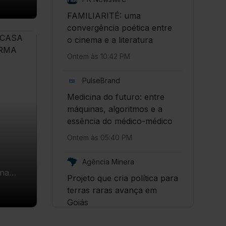
icas
FAMILIARITÉ: uma
convergência poética entre
o cinema e a literatura
Ontem às 10:42 PM
PulseBrand
Medicina do futuro: entre
máquinas, algoritmos e a
essência do médico-médico
Ontem às 05:40 PM
Agência Minera
na
Projeto que cria política para
, em
terras raras avança em
nesta
CIATED
Goiás
7 de
Ontem às 04:01 PM
6. O