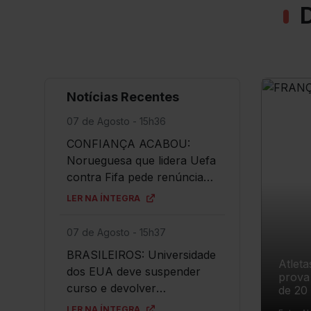
D
Notícias Recentes
07 de Agosto - 15h36
CONFIANÇA ACABOU:
Norueguesa que lidera Uefa
contra Fifa pede renúncia
de Infantino
LER NA ÍNTEGRA
07 de Agosto - 15h37
BRASILEIROS: Universidade
Atleta
dos EUA deve suspender
prova masculina de s
curso e devolver
de 20 me
Paris, 
mensalidades
LER NA ÍNTEGRA