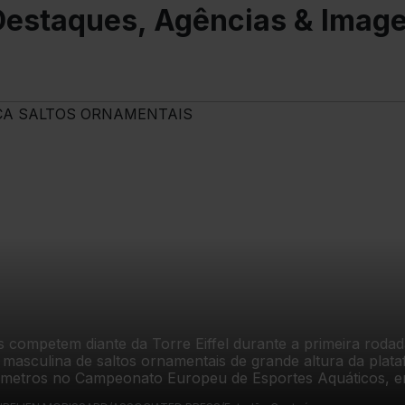
etapa da temporada da Liga
07
estaques, Agências & Imag
Internacional de Skate
Street (SLS). o evento
acontece no próximo
domingo, 9, no
Maracanãzinho que, pela
primeira vez em 72 anos de
história, receberá uma
competição de skate.
07/08/2026
s competem diante da Torre Eiffel durante a primeira rodad
altos ornamentais de grande altura da plataforma
tros no Campeonato Europeu de Esportes Aquáticos, em
na França, nesta sexta-feira, 7 de agosto de 2026. A competição